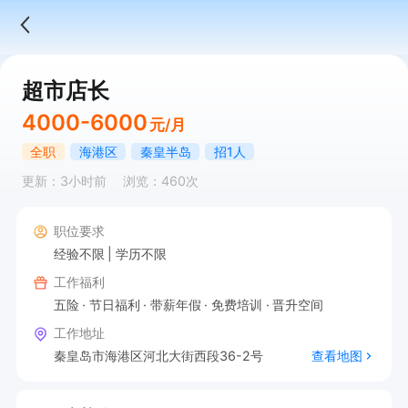
超市店长
4000-6000
元/月
全职
海港区
秦皇半岛
招1人
更新：3小时前
浏览：460次
职位要求
经验不限
学历不限
工作福利
五险
节日福利
带薪年假
免费培训
晋升空间
工作地址
秦皇岛市海港区河北大街西段36-2号
查看地图