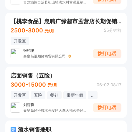
青龙满族自治县祖山镇洪水村首强豆制品加工厂
【桃李食品】急聘广缘超市孟营店长期促销员
2500-3000
55分钟前
元/月
开发区
张经理
拨打电话
秦皇岛沿顺鲜商贸有限公司
店面销售（五险）
3000-15000
06-02 08:17
元/月
开发区
五险
餐补
带薪年假
...
刘丽莉
拨打电话
秦皇岛经济技术开发区天翠天福茗茶经销部
酒水销售兼职
兼