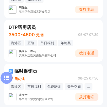
周先生
拨打电话
海港区华跃城孟婷食品店
DTP药房店员
3500-4500
05-07 07:39
元/月
海港区
五险
节日福利
年终奖
美康永正医药
拨打电话
美康永正医药秦皇岛有限公司
临时促销员
兼
17
06-25 07:56
元/小时
海港区
节日福利
免费培训
晋升空间
...
耿女士
拨打电话
秦皇岛市滔捷商贸有限公司