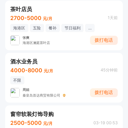
茶叶店员
2700-5000
1天前
元/月
海港区
五险
餐补
节日福利
...
张爽
拨打电话
海港区澜庭茶叶店
酒水业务员
4000-8000
45分钟前
元/月
不限
周姐
拨打电话
秦皇岛首达商贸有限公司
窗帘软装灯饰导购
2500-5000
03-19 00:53
元/月