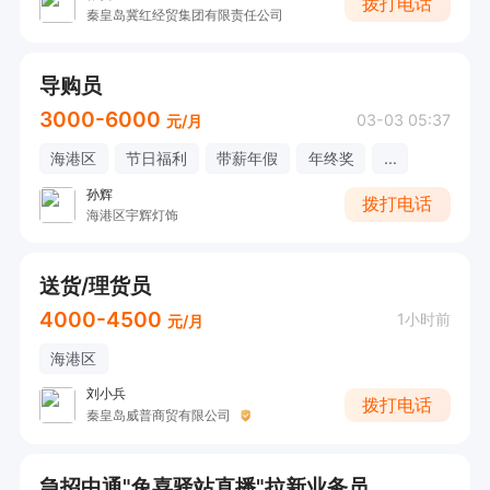
拨打电话
秦皇岛冀红经贸集团有限责任公司
导购员
3000-6000
03-03 05:37
元/月
海港区
节日福利
带薪年假
年终奖
...
孙辉
拨打电话
海港区宇辉灯饰
送货/理货员
4000-4500
1小时前
元/月
海港区
刘小兵
拨打电话
秦皇岛威普商贸有限公司
急招中通"兔喜驿站直播"拉新业务员