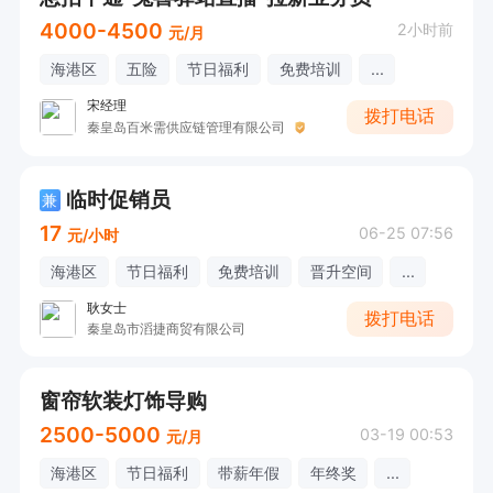
4000-4500
2小时前
元/月
海港区
五险
节日福利
免费培训
...
宋经理
拨打电话
秦皇岛百米需供应链管理有限公司
临时促销员
兼
17
06-25 07:56
元/小时
海港区
节日福利
免费培训
晋升空间
...
耿女士
拨打电话
秦皇岛市滔捷商贸有限公司
窗帘软装灯饰导购
2500-5000
03-19 00:53
元/月
海港区
节日福利
带薪年假
年终奖
...