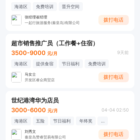
海港区
免费培训
晋升空间
张经理崔经理
拨打电话
一起行旅游服务(秦皇岛)有限公司
超市销售推广员（工作餐+住宿）
3500-9000
9天前
元/月
海港区
提供食宿
节日福利
免费培训
马女士
拨打电话
开发区睿众商贸店
世纪港湾华为店员
3000-6000
04-04 02:50
元/月
海港区
五险
节日福利
年终奖
...
刘秀文
拨打电话
秦皇岛赞睿贸易有限公司