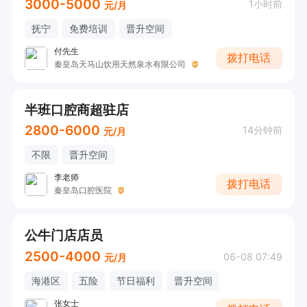
3000-5000
1小时前
元/月
抚宁
免费培训
晋升空间
付先生
拨打电话
秦皇岛天马山饮用天然泉水有限公司
半班口腔商超驻店
2800-6000
14分钟前
元/月
不限
晋升空间
李老师
拨打电话
秦皇岛口腔医院
公牛门店店员
2500-4000
06-08 07:49
元/月
海港区
五险
节日福利
晋升空间
张女士