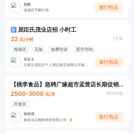
孙辉
拨打电话
海港区宇辉灯饰
屈臣氏茂业店招 小时工
兼
22
7天前
元/小时
海港区
五险
免费培训
晋升空间
吴女士
拨打电话
石家庄屈臣氏个人用品商店有限公司秦皇岛文昌路分店
【桃李食品】急聘广缘超市孟营店长期促销员
2500-3000
16分钟前
元/月
开发区
张经理
拨打电话
秦皇岛沿顺鲜商贸有限公司