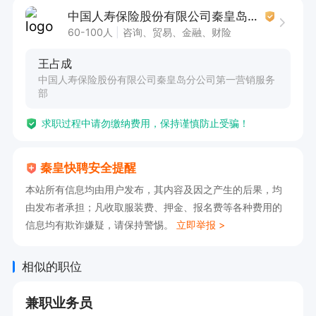
1. 市场营销、金融行业等相关专业优先。若能力突
中国人寿保险股份有限公司秦皇岛分公司第一营销服务部
出，学历要求可放宽。

60-100人
咨询、贸易、金融、财险
2. 勤奋好学，勇于挑战，渴望以努力成就事业。
王占成
有银行、证券、贷款等金融经验者优先。

中国人寿保险股份有限公司秦皇岛分公司第一营销服务
3. 具备良好的客户沟通与服务能力，能够有效维
部
护客户关系。

求职过程中请勿缴纳费用，保持谨慎防止受骗！
4. 熟悉金融产品知识，有较强的销售意识和能
力。

秦皇快聘安全提醒
5. 能够熟练运用相关工具和方法，高效完成工作
本站所有信息均由用户发布，其内容及因之产生的后果，均
任务。
由发布者承担；凡收取服装费、押金、报名费等各种费用的
信息均有欺诈嫌疑，请保持警惕。
立即举报 >
相似的职位
兼职业务员