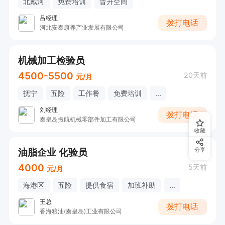
北戴河
免费培训
晋升空间
吕经理
拨打电话
河北安秦康养产业发展有限公司
机械加工检验员
4500-5500
20天前
元/月
抚宁
五险
工作餐
免费培训
...
刘经理
拨打电话
秦皇岛振航机械零部件加工有限公司
收藏
油脂企业 化验员
分享
4000
5天前
元/月
海港区
五险
提供食宿
加班补助
...
王总
拨打电话
香海粮油(秦皇岛)工业有限公司