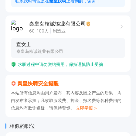
联系我时请说是在
秦皇快聘
上看到的，谢谢！
压等相关专业。 

2. 拥有质量检验经验者优先。

秦皇岛核诚镍业有限公司
3. 工作责任心强，踏实肯干，工作态度积极负
60-100人
制造业
责。

宣女士
秦皇岛核诚镍业有限公司
福利待遇：

求职过程中请勿缴纳费用，保持谨慎防止受骗！
五险、节日福利、年终奖、免费培训、晋升空间。
秦皇快聘安全提醒
本站所有信息均由用户发布，其内容及因之产生的后果，均
由发布者承担；凡收取服装费、押金、报名费等各种费用的
信息均有欺诈嫌疑，请保持警惕。
立即举报 >
相似的职位