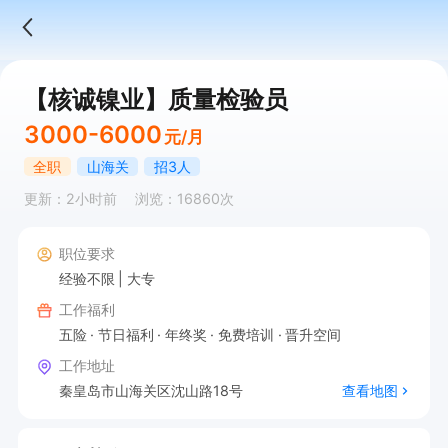
【核诚镍业】质量检验员
3000-6000
元/月
全职
山海关
招3人
更新：2小时前
浏览：16860次
职位要求
经验不限
大专
工作福利
五险
节日福利
年终奖
免费培训
晋升空间
工作地址
秦皇岛市山海关区沈山路18号
查看地图