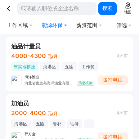
搜索
地图
工作区域
能源环保
薪资范围
筛选
油品计量员
4000-4300
4天前
元/月
实地核验
海港区
五险
工作餐
海洋渔业
拨打电话
河北省秦皇岛海洋渔业有限公司加油站
信息核验
加油员
2000-4000
4天前
元/月
海港区
五险
餐补
话补
...
薛方金
拨打电话