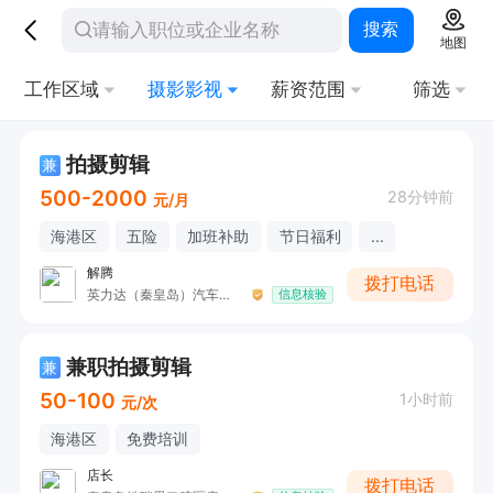
搜索
地图
工作区域
摄影影视
薪资范围
筛选
拍摄剪辑
兼
500-2000
28分钟前
元/月
海港区
五险
加班补助
节日福利
...
解腾
拨打电话
英力达（秦皇岛）汽车服务有限公司
信息核验
兼职拍摄剪辑
兼
50-100
1小时前
元/次
海港区
免费培训
店长
拨打电话