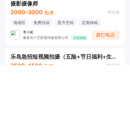
摄影摄像师
2000-3000
16天前
元/月
海港区
免费培训
晋升空间
定期体检
李小彬
拨打电话
秦皇岛十艺影视传媒有限公司
信息核验
乐岛急招短视频拍摄（五险+节日福利+生日假+法定假+市内通勤车+中午工作餐）
3500-4500
30天前
元/月
山海关
五险
节日福利
班车接送
...
张女士
拨打电话
秦皇岛山海关欢乐海洋公园股份有限公司（乐岛）
信息核验
兼职短视频拍摄剪辑专员
兼
80
06-30 00:08
元/天
抚宁