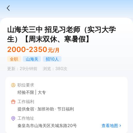
山海关三中 招见习老师（实习大学
生）【周末双休、寒暑假】
2000-2350
元/月
全职
山海关
招10人
更新：29分钟前
浏览：380次
职位要求
经验不限
大专
工作福利
提供食宿
加班补助
节日福利
工作地址
秦皇岛市山海关区关城东路20号
查看地图