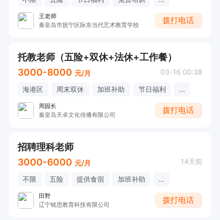
王老师
拨打电话
秦皇岛市抚宁区际东当代艺术教育学校
托教老师（五险+双休+法休+工作餐）
3000-8000
03-16 00:38
元/月
海港区
周末双休
加班补助
节日福利
...
周园长
拨打电话
秦皇岛天卓文化传播有限公司
招聘理科老师
3000-6000
14天前
元/月
不限
五险
提供食宿
加班补助
...
田野
拨打电话
辽宁铭思教育科技有限公司