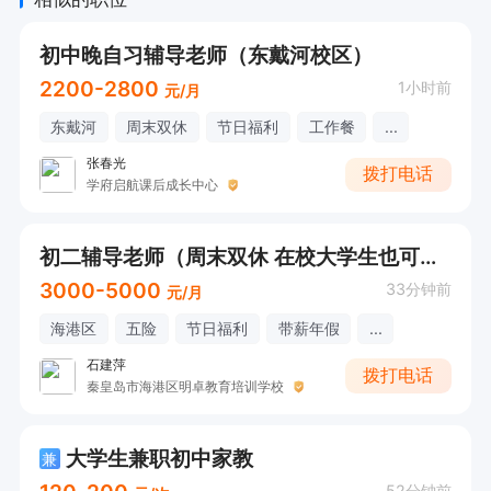
初中晚自习辅导老师（东戴河校区）
2200-2800
1小时前
元/月
东戴河
周末双休
节日福利
工作餐
...
张春光
拨打电话
学府启航课后成长中心
初二辅导老师（周末双休 在校大学生也可以）
3000-5000
33分钟前
元/月
海港区
五险
节日福利
带薪年假
...
石建萍
拨打电话
秦皇岛市海港区明卓教育培训学校
大学生兼职初中家教
兼
52分钟前