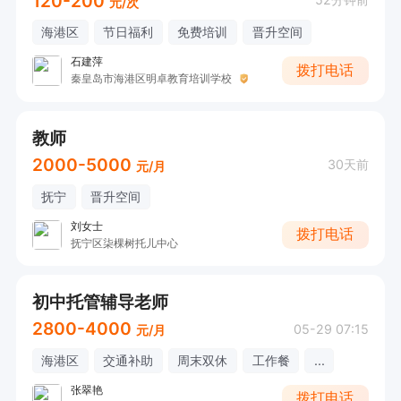
120-200
元/次
海港区
节日福利
免费培训
晋升空间
石建萍
拨打电话
秦皇岛市海港区明卓教育培训学校
教师
2000-5000
30天前
元/月
抚宁
晋升空间
刘女士
拨打电话
抚宁区柒棵树托儿中心
初中托管辅导老师
2800-4000
05-29 07:15
元/月
海港区
交通补助
周末双休
工作餐
...
张翠艳
拨打电话