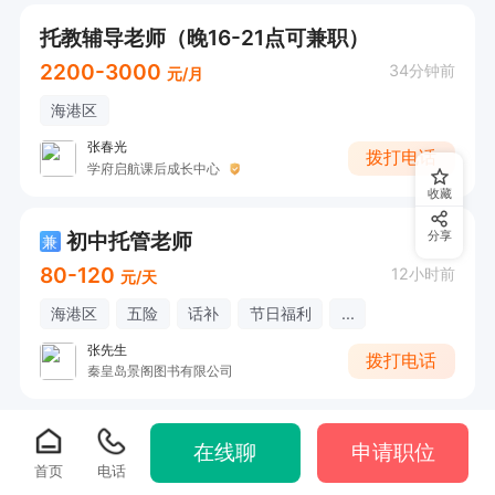
托教辅导老师（晚16-21点可兼职）
2200-3000
34分钟前
元/月
海港区
张春光
拨打电话
学府启航课后成长中心
收藏
初中托管老师
分享
兼
80-120
12小时前
元/天
海港区
五险
话补
节日福利
...
张先生
拨打电话
秦皇岛景阁图书有限公司
在线聊
申请职位
首页
电话