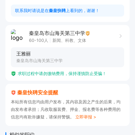
附加条件：

联系我时请说是在
秦皇快聘
上看到的，谢谢！
1、名下有营业执照的人员不能应聘。

2、有单位缴纳社会保险人员不能应聘。

秦皇岛市山海关第三中学
3、有过见习岗经历不能应聘。

60-100人
新闻、科教、文体
4、应聘人员请准备一份纸质版个人简历和毕业
王雅丽
证、学位证、身份证及获奖证书原件。

秦皇岛市山海关第三中学
学校简介:

求职过程中请勿缴纳费用，保持谨慎防止受骗！
1、山海关第三中学毗邻 ***长城 是学校的东校
墙，2005年新迁至本校区，是山海关区硬件设施
秦皇快聘安全提醒
优秀的学校。

本站所有信息均由用户发布，其内容及因之产生的后果，均
2、学校西面有居民区，较大型综合超市，饭店，
由发布者承担；凡收取服装费、押金、报名费等各种费用的
快递点等生活配套机构。

信息均有欺诈嫌疑，请保持警惕。
立即举报 >
3、学校可为聘用人员提供校内宿舍。
相似的职位