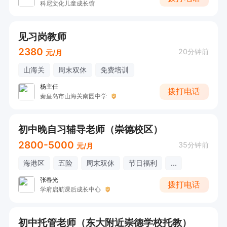
科尼文化儿童成长馆
见习岗教师
2380
20分钟前
元/月
山海关
周末双休
免费培训
杨主任
拨打电话
秦皇岛市山海关南园中学
初中晚自习辅导老师（崇德校区）
2800-5000
35分钟前
元/月
海港区
五险
周末双休
节日福利
...
张春光
拨打电话
学府启航课后成长中心
初中托管老师（东大附近崇德学校托教）