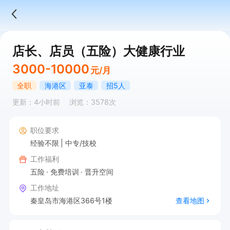
店长、店员（五险）大健康行业
3000-10000
元/月
全职
海港区
亚泰
招5人
更新：4小时前
浏览：3578次
职位要求
经验不限
中专/技校
工作福利
五险
免费培训
晋升空间
工作地址
秦皇岛市海港区366号1楼
查看地图