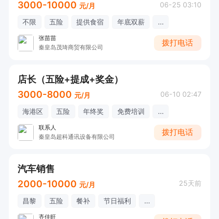
3000-10000
06-25 03:10
元/月
不限
五险
提供食宿
年底双薪
...
张苗苗
拨打电话
秦皇岛茂琦商贸有限公司
店长（五险+提成+奖金）
3000-8000
06-10 02:47
元/月
海港区
五险
年终奖
免费培训
...
联系人
拨打电话
秦皇岛超科通讯设备有限公司
汽车销售
2000-10000
25天前
元/月
昌黎
五险
餐补
节日福利
...
齐佳旺