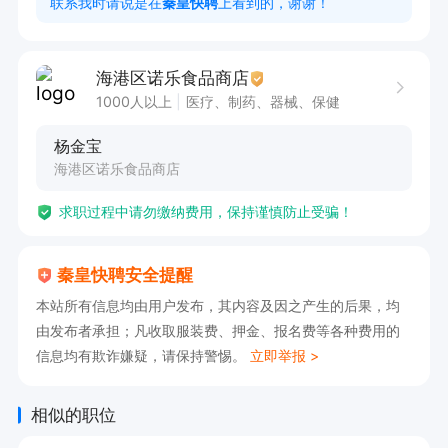
联系我时请说是在
秦皇快聘
上看到的，谢谢！
动。

2. 拥有亲和力，给客户留下良好印象。

海港区诺乐食品商店
3. 勤奋好学，上进心强，工作踏实肯干。

1000人以上
医疗、制药、器械、保健
4. 有强烈的赚钱欲望，渴望在工作中实现自我价
杨金宝
值。

海港区诺乐食品商店
5. 有相关工作经验者优先考虑。
求职过程中请勿缴纳费用，保持谨慎防止受骗！
秦皇快聘安全提醒
本站所有信息均由用户发布，其内容及因之产生的后果，均
由发布者承担；凡收取服装费、押金、报名费等各种费用的
信息均有欺诈嫌疑，请保持警惕。
立即举报 >
相似的职位