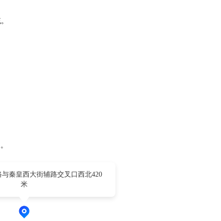
流。
间。
与秦皇西大街辅路交叉口西北420
米