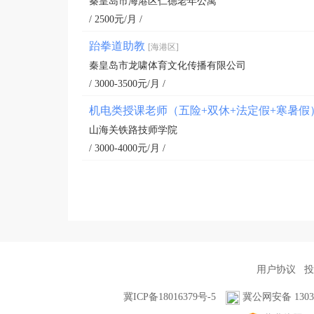
秦皇岛市海港区仁德老年公寓
/ 2500元/月 /
跆拳道助教
[海港区]
秦皇岛市龙啸体育文化传播有限公司
/ 3000-3500元/月 /
机电类授课老师（五险+双休+法定假+寒暑假
山海关铁路技师学院
/ 3000-4000元/月 /
用户协议
投
冀ICP备18016379号-5
冀公网安备 13030