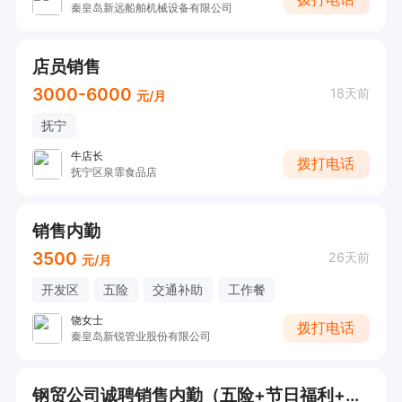
秦皇岛新远船舶机械设备有限公司
店员销售
3000-6000
18天前
元/月
抚宁
牛店长
拨打电话
抚宁区泉霏食品店
销售内勤
3500
26天前
元/月
开发区
五险
交通补助
工作餐
饶女士
拨打电话
秦皇岛新锐管业股份有限公司
钢贸公司诚聘销售内勤（五险+节日福利+年底双薪）