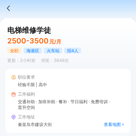
电梯维修学徒
2500-3500
元/月
全职
海港区
火车站
招4人
更新：2小时前
浏览：3849次
职位要求
经验不限
高中
工作福利
交通补助
加班补助
餐补
节日福利
免费培训
晋升空间
工作地址
秦皇岛市建设大街
查看地图