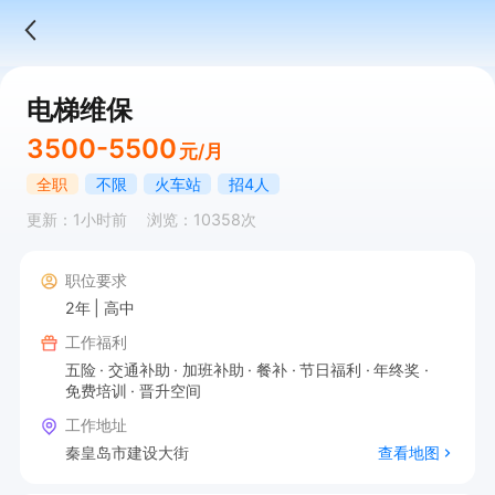
电梯维保
3500-5500
元/月
全职
不限
火车站
招4人
更新：1小时前
浏览：10358次
职位要求
2年
高中
工作福利
五险
交通补助
加班补助
餐补
节日福利
年终奖
免费培训
晋升空间
工作地址
秦皇岛市建设大街
查看地图