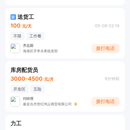
送货工
兼
100
05-08 03:16
元/天
不限
工作餐
齐志国
拨打电话
海港区齐李水果批发部
库房配货员
3000-4500
9分钟前
元/月
开发区
五险
闫经理
拨打电话
秦皇岛市世纪鸿云商贸有限公司
力工