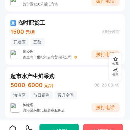
拨打电话
抚宁区城关乐活汇商场
临时配货工
兼
1500
59分钟前
元/月
开发区
五险
闫经理
拨打电话
秦皇岛市世纪鸿云商贸有限公司
收藏
超市水产生鲜采购
分享
5000-6000
06-23 00:49
元/月
海港区
节日福利
晋升空间
陈经理
拨打电话
海港区兴桐汇禧超市服务店