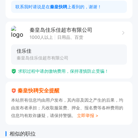
1、责任心强，身体素质强，有一定洞察力；

联系我时请说是在
秦皇快聘
上看到的，谢谢！
福利待遇：

1、薪资2500-2800；

秦皇岛佳乐佳超市有限公司
2、节假日福利；

1000人以上
日用品、百货
3、免费带薪培训。

佳乐佳
秦皇岛佳乐佳超市有限公司
目前营业场所正在基础装修阶段，两个月内需要倒
求职过程中请勿缴纳费用，保持谨慎防止受骗！
班，装修结束后上正常白班每个班次7小时，超市
行业发展稳定，受疫情影响收入可靠。
秦皇快聘安全提醒
本站所有信息均由用户发布，其内容及因之产生的后果，均
由发布者承担；凡收取服装费、押金、报名费等各种费用的
信息均有欺诈嫌疑，请保持警惕。
立即举报 >
相似的职位