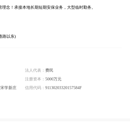
营理念！承接本地长期短期安保业务，大型临时勤务。
港路以东)
法人代表：
费民
注册资本：
5000万元
区宋学新庄
信用代码：
91130203320157584F